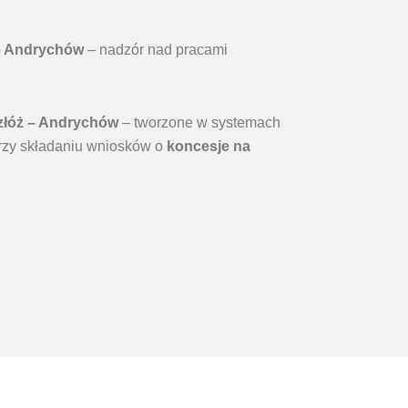
 – Andrychów
– nadzór nad pracami
 złóż – Andrychów
– tworzone w systemach
rzy składaniu wniosków o
koncesje na