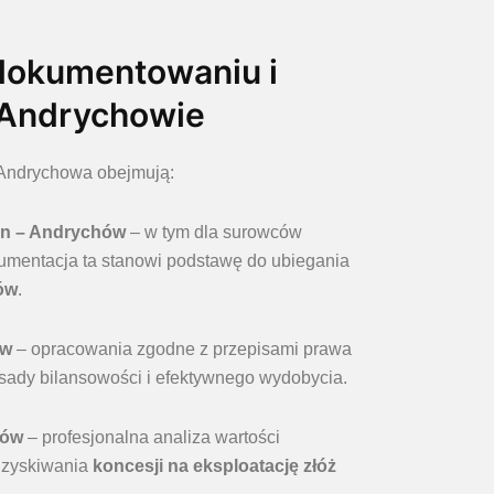
 dokumentowaniu i
 Andrychowie
e Andrychowa obejmują:
lin – Andrychów
– w tym dla surowców
umentacja ta stanowi podstawę do ubiegania
ów
.
ów
– opracowania zgodne z przepisami prawa
sady bilansowości i efektywnego wydobycia.
hów
– profesjonalna analiza wartości
uzyskiwania
koncesji na eksploatację złóż