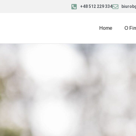
+48 512 229 334
biurob
Home
O Fir