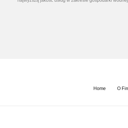
najwyższą jakość usług w zakresie gospodarki wodnej
Home
O Fir