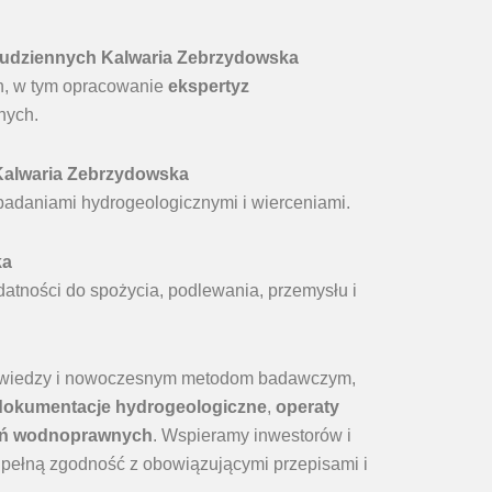
tudziennych Kalwaria Zebrzydowska
ch, w tym opracowanie
ekspertyz
nych.
 Kalwaria Zebrzydowska
adaniami hydrogeologicznymi i wierceniami.
ka
datności do spożycia, podlewania, przemysłu i
ej wiedzy i nowoczesnym metodom badawczym,
dokumentacje hydrogeologiczne
,
operaty
ń wodnoprawnych
. Wspieramy inwestorów i
pełną zgodność z obowiązującymi przepisami i