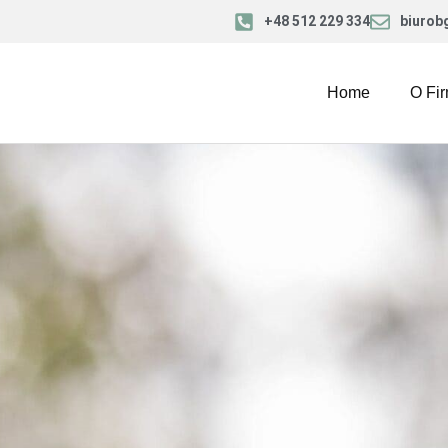
+48 512 229 334
biurob
Home
O Fir